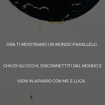
ORA TI MOSTRIAMO UN MONDO PARALLELO.
CHIUDI GLI OCCHI, DISCONNETTITI DAL MONDO E
VIENI IN APIARIO CON ME E LUCA.